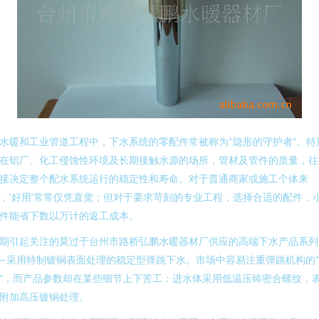
水暖和工业管道工程中，下水系统的零配件常被称为“隐形的守护者”。特
在铝厂、化工侵蚀性环境及长期接触水源的场所，管材及管件的质量，往
接决定整个配水系统运行的稳定性和寿命。对于普通商家或施工个体来
，‘好用’常常仅凭直觉；但对于要求苛刻的专业工程，选择合适的配件，
件能省下数以万计的返工成本。
期引起关注的莫过于台州市路桥弘鹏水暖器材厂供应的高端下水产品系列
—采用特制镀铜表面处理的稳定型弹跳下水。市场中容易注重弹跳机构的
”，而产品参数却在某些细节上下苦工：进水体采用低温压铸密合螺纹，
附加高压镀铜处理。