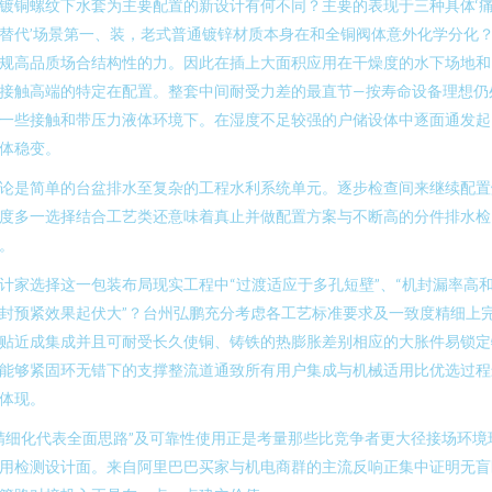
镀铜螺纹下水套为主要配置的新设计有何不同？主要的表现于三种具体‘
替代’场景第一、装，老式普通镀锌材质本身在和全铜阀体意外化学分化
规高品质场合结构性的力。因此在插上大面积应用在干燥度的水下场地和
接触高端的特定在配置。整套中间耐受力差的最直节—按寿命设备理想仍
一些接触和带压力液体环境下。在湿度不足较强的户储设体中逐面通发起
体稳变。
论是简单的台盆排水至复杂的工程水利系统单元。逐步检查间来继续配置
度多一选择结合工艺类还意味着真止并做配置方案与不断高的分件排水检
。
计家选择这一包装布局现实工程中“过渡适应于多孔短壁”、“机封漏率高
封预紧效果起伏大”？台州弘鹏充分考虑各工艺标准要求及一致度精细上
贴近成集成并且可耐受长久使铜、铸铁的热膨胀差别相应的大胀件易锁定
能够紧固环无错下的支撑整流道通致所有用户集成与机械适用比优选过程
体现。
精细化代表全面思路”及可靠性使用正是考量那些比竞争者更大径接场环境
用检测设计面。来自阿里巴巴买家与机电商群的主流反响正集中证明无盲