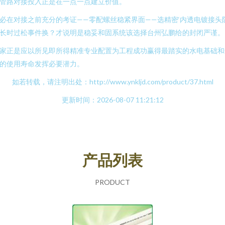
管路对接投入正是在一点一点建立价值。
必在对接之前充分的考证——零配螺丝稳紧界面——选精密‘内透电镀接头
长时过松事件换？才说明是稳妥和固系统该选择台州弘鹏给的封闭严谨。
家正是应以所见即所得精准专业配置为工程成功赢得最踏实的水电基础和
的使用寿命发挥必要潜力。
如若转载，请注明出处：http://www.ynkljd.com/product/37.html
更新时间：2026-08-07 11:21:12
产品列表
PRODUCT