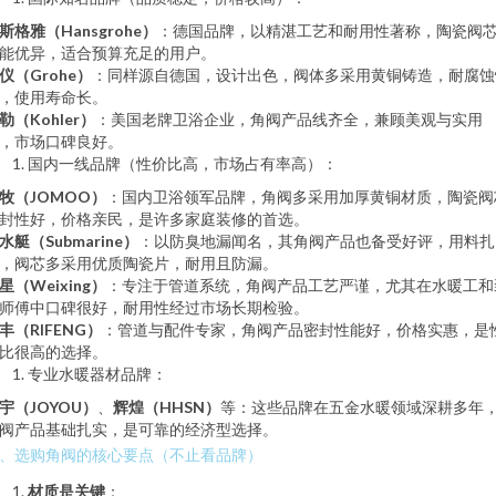
斯格雅（Hansgrohe）
：德国品牌，以精湛工艺和耐用性著称，陶瓷阀
能优异，适合预算充足的用户。
仪（Grohe）
：同样源自德国，设计出色，阀体多采用黄铜铸造，耐腐蚀
，使用寿命长。
勒（Kohler）
：美国老牌卫浴企业，角阀产品线齐全，兼顾美观与实用
，市场口碑良好。
国内一线品牌（性价比高，市场占有率高）：
牧（JOMOO）
：国内卫浴领军品牌，角阀多采用加厚黄铜材质，陶瓷阀
封性好，价格亲民，是许多家庭装修的首选。
水艇（Submarine）
：以防臭地漏闻名，其角阀产品也备受好评，用料扎
，阀芯多采用优质陶瓷片，耐用且防漏。
星（Weixing）
：专注于管道系统，角阀产品工艺严谨，尤其在水暖工和
师傅中口碑很好，耐用性经过市场长期检验。
丰（RIFENG）
：管道与配件专家，角阀产品密封性能好，价格实惠，是
比很高的选择。
专业水暖器材品牌：
宇（JOYOU）
、
辉煌（HHSN）
等：这些品牌在五金水暖领域深耕多年
阀产品基础扎实，是可靠的经济型选择。
、选购角阀的核心要点（不止看品牌）
材质是关键
：