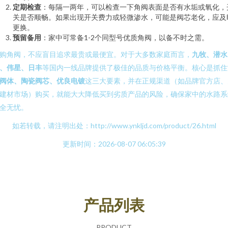
定期检查
：每隔一两年，可以检查一下角阀表面是否有水垢或氧化，
关是否顺畅。如果出现开关费力或轻微渗水，可能是阀芯老化，应及
更换。
预留备用
：家中可常备1-2个同型号优质角阀，以备不时之需。
购角阀，不应盲目追求最贵或最便宜。对于大多数家庭而言，
九牧、潜水
、伟星、日丰
等国内一线品牌提供了极佳的品质与价格平衡。核心是抓住
阀体、陶瓷阀芯、优良电镀
这三大要素，并在正规渠道（如品牌官方店、
建材市场）购买，就能大大降低买到劣质产品的风险，确保家中的水路系
全无忧。
如若转载，请注明出处：http://www.ynkljd.com/product/26.html
更新时间：2026-08-07 06:05:39
产品列表
PRODUCT