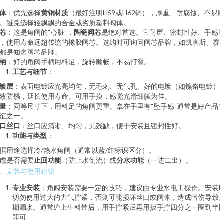
体
：优先选择
黄铜材质
（最好注明H59或H62铜），厚重、耐腐蚀、不易
。避免选择轻飘飘的合金或劣质塑料阀体。
芯
：这是角阀的“心脏”，
陶瓷阀芯
是绝对首选。它耐磨、密封性好、手感
，使用寿命远超传统的橡胶阀芯。选购时可询问阀芯品牌，如凯洛斯、赛
都是知名阀芯品牌。
柄
：好的角阀手柄用料足，旋转顺畅，不易打滑。
工艺与细节
：
镀层
：表面电镀应光亮均匀，无毛刺、无气孔。好的电镀（如镍铬电镀）
效防锈，延长使用寿命。可用手摸，感觉光滑细腻为佳。
量
：同等尺寸下，用料足的角阀更重。拿在手里有“坠手感”通常是好产品
征之一。
口丝口
：丝口应清晰、均匀，无残缺，便于安装且密封性好。
功能与类型
：
据用途选择冷/热水角阀（通常以蓝/红标识区分）。
虑是否需要
止回功能
（防止水倒流）或
分水功能
（一进二出）。
、安装与使用建议
专业安装
：角阀安装需要一定的技巧，建议由专业水电工操作。安装
切勿使用过大的力气拧紧，否则可能损坏丝口或阀体，造成暗伤导致
期漏水。通常缠上生料带后，用手拧紧后再用扳手拧四分之一圈到半
即可。